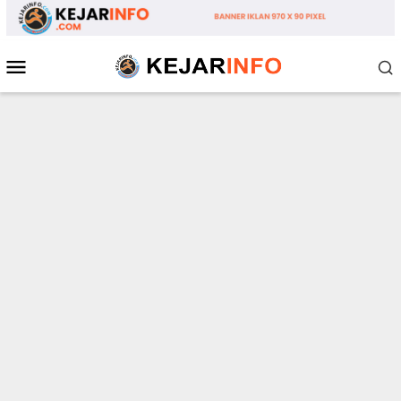
Loncat
ke
konten
Menu
Mobile