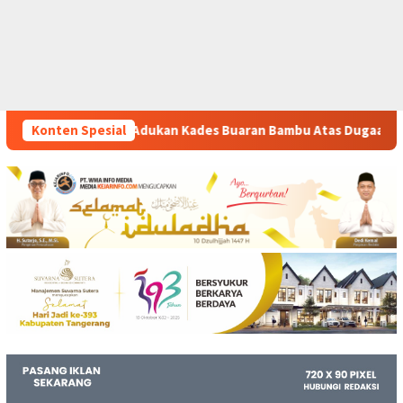
ades Buaran Bambu Atas Dugaan Pungutan Liar Pengurusan PM 1
Konten Spesial