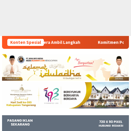
Langkah
Konten Spesial
Komitmen Polsek Tigaraksa Tindak Tegas Pereda