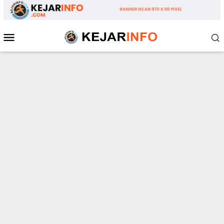
Loncat
ke
konten
Menu
Mobile