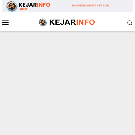
Loncat
ke
konten
Menu
Mobile