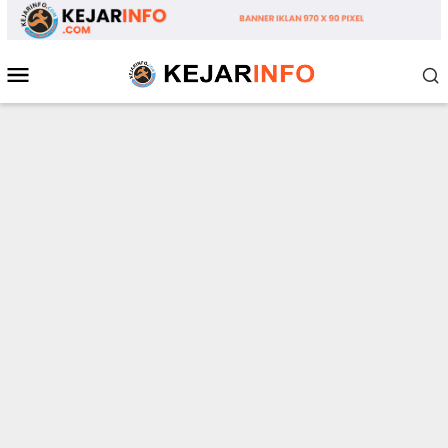
Loncat
ke
konten
Menu
Mobile