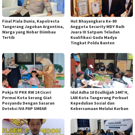
Final Piala Dunia, Kapolresta
Hut Bhayangkara Ke-80
Tangerang Jagokan Argentina,
Anggota Security MDY Raih
Warga yang Nobar Diimbau
Juara III Satpam Teladan
Tertib
Kualifikasi Gada Madya
Tingkat Polda Banten
Pokja IV PKK RW 14 Ciceri
Idul Adha 10 Dzulhijjah 1447 H,
Permai Kota Serang Giat
LAN Kota Tangerang Perkuat
Posyandu Dengan Sasaran
Kepedulian Sosial dan
Deteksi IVA PAP SMEAR
Kebersamaan Melalui Kurban