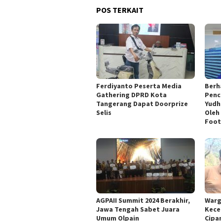
POS TERKAIT
Ferdiyanto Peserta Media
Berh
Gathering DPRD Kota
Penc
Tangerang Dapat Doorprize
Yudh
Selis
Oleh
Foot
AGPAII Summit 2024 Berakhir,
Warg
Jawa Tengah Sabet Juara
Kece
Umum Olpain
Cipa