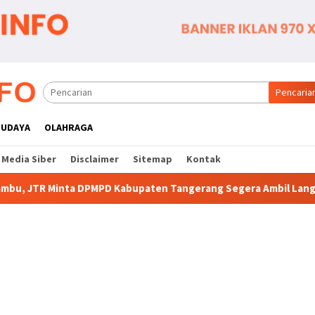
Pencaria
BUDAYA
OLAHRAGA
Media Siber
Disclaimer
Sitemap
Kontak
upaten Tangerang Segera Ambil Langkah
Komitmen Polse