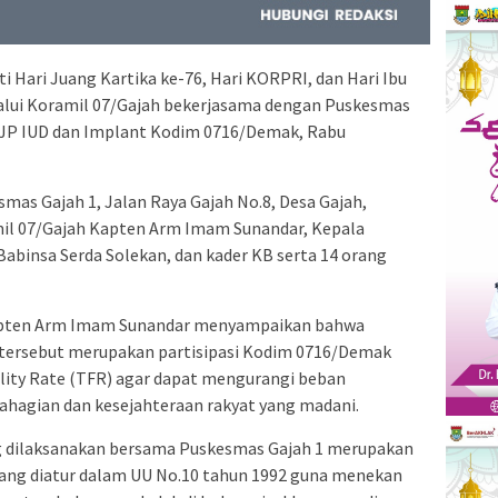
Hari Juang Kartika ke-76, Hari KORPRI, dan Hari Ibu
lui Koramil 07/Gajah bekerjasama dengan Puskesmas
JP IUD dan Implant Kodim 0716/Demak, Rabu
mas Gajah 1, Jalan Raya Gajah No.8, Desa Gajah,
amil 07/Gajah Kapten Arm Imam Sunandar, Kepala
Babinsa Serda Solekan, dan kader KB serta 14 orang
apten Arm Imam Sunandar menyampaikan bahwa
 tersebut merupakan partisipasi Kodim 0716/Demak
lity Rate (TFR) agar dapat mengurangi beban
hagian dan kesejahteraan rakyat yang madani.
g dilaksanakan bersama Puskesmas Gajah 1 merupakan
 yang diatur dalam UU No.10 tahun 1992 guna menekan