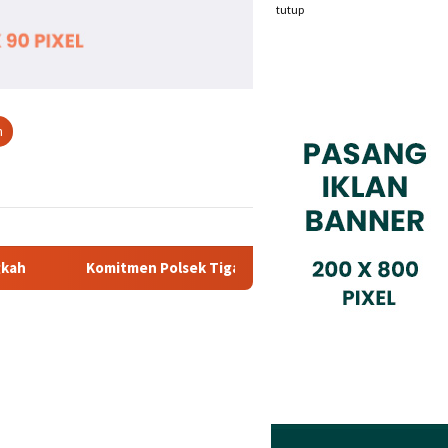
tutup
n
k Tigaraksa Tindak Tegas Peredaran Obat Ilegal, Dua Pelaku D