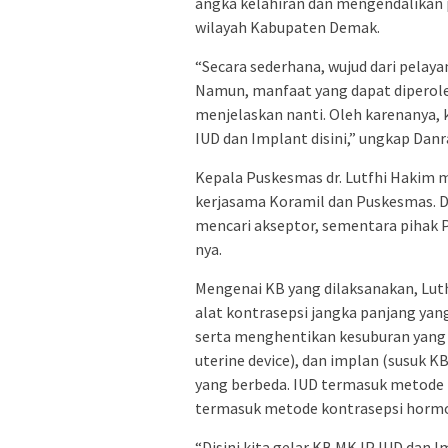
angka kelahiran dan mengendalikan 
wilayah Kabupaten Demak.
“Secara sederhana, wujud dari pelay
Namun, manfaat yang dapat diperoleh
menjelaskan nanti. Oleh karenanya,
IUD dan Implant disini,” ungkap Da
Kepala Puskesmas dr. Lutfhi Hakim
kerjasama Koramil dan Puskesmas. 
mencari akseptor, sementara pihak 
nya.
Mengenai KB yang dilaksanakan, Lu
alat kontrasepsi jangka panjang ya
serta menghentikan kesuburan yang d
uterine device), dan implan (susuk 
yang berbeda. IUD termasuk metode
termasuk metode kontrasepsi horm
“Disini kita gelar KB MKJP IUD dan 