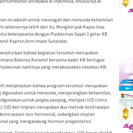
pertambahan penduduk di Indonesia, khususnya di
anan ini adalah untuk mencegah dan menunda kehamilan.
 sebenarnya lebih dari itu. Mungkin pak Kapus bisa
 kita bekerjasama dengan Puskesmas Gajah 1 gelar KB
nramil Kapten Arm Imam Sunandar.
 menuturkan bahwa kegiatan tersebut merupakan
Dimana Babinsa Koramil bersama kader KB bertugas
Puskesmas nantinya yang melaksanakan eksekusi KB-
thfi menjelaskan bahwa program tersebut merupakan
ng digunakan untuk menunda, menjarangkan kehamilan,
igunakan untuk jangka panjang, meliputi IUD (intra
KB). IUD dan Implan merupakan dua metode kontrasepsi
 kontrasepsi non-hormonal, sedangkan implan
onal yang mengandung hormon progesteron.
Implant. Tentunya banyak manfaatnya. IUD dapat efektif