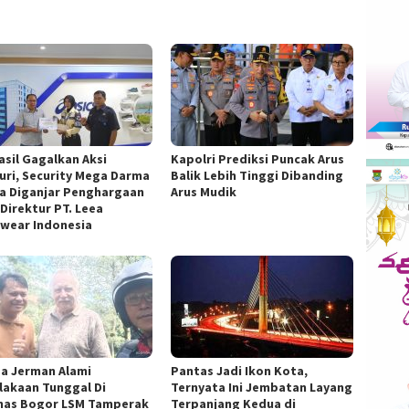
asil Gagalkan Aksi
Kapolri Prediksi Puncak Arus
uri, Security Mega Darma
Balik Lebih Tinggi Dibanding
a Diganjar Penghargaan
Arus Mudik
 Direktur PT. Leea
wear Indonesia
a Jerman Alami
Pantas Jadi Ikon Kota,
lakaan Tunggal Di
Ternyata Ini Jembatan Layang
nas Bogor LSM Tamperak
Terpanjang Kedua di