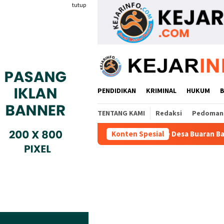
Loncat
tutup
ke
konten
PENDIDIKAN
KRIMINAL
HUKUM
TENTANG KAMI
Redaksi
Pedoman 
a Dugaan Nepotisme Desa Buaran Bambu, JTR Minta DPMPD Kab
Konten Spesial