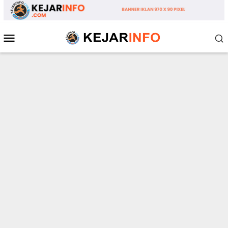
Loncat
ke
konten
Menu
Mobile