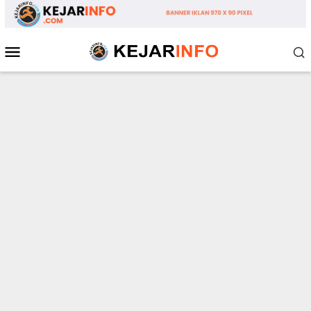
Loncat
ke
konten
Menu
Mobile