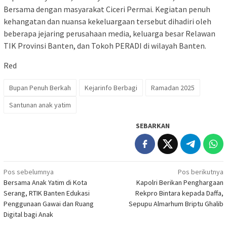
Bersama dengan masyarakat Ciceri Permai. Kegiatan penuh
kehangatan dan nuansa kekeluargaan tersebut dihadiri oleh
beberapa jejaring perusahaan media, keluarga besar Relawan
TIK Provinsi Banten, dan Tokoh PERADI di wilayah Banten.
Red
Bupan Penuh Berkah
Kejarinfo Berbagi
Ramadan 2025
Santunan anak yatim
SEBARKAN
Navigasi
Pos sebelumnya
Pos berikutnya
Bersama Anak Yatim di Kota
Kapolri Berikan Penghargaan
pos
Serang, RTIK Banten Edukasi
Rekpro Bintara kepada Daffa,
Penggunaan Gawai dan Ruang
Sepupu Almarhum Briptu Ghalib
Digital bagi Anak