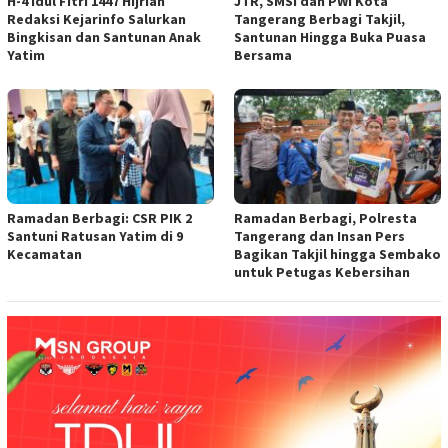
H-4 Idul Fitri 1447 Hijriah
JTR, SMSI dan PWI Kota
Redaksi Kejarinfo Salurkan
Tangerang Berbagi Takjil,
Bingkisan dan Santunan Anak
Santunan Hingga Buka Puasa
Yatim
Bersama
Ramadan Berbagi: CSR PIK 2
Ramadan Berbagi, Polresta
Santuni Ratusan Yatim di 9
Tangerang dan Insan Pers
Kecamatan
Bagikan Takjil hingga Sembako
untuk Petugas Kebersihan