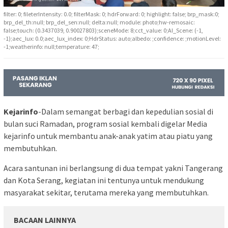
filter: 0; fileterIntensity: 0.0; filterMask: 0; hdrForward: 0; highlight: false; brp_mask:0;
brp_del_th:null; brp_del_sen:null; delta:null; module: photo;hw-remosaic:
false;touch: (0.3437039, 0.90027803);sceneMode: 8;cct_value: 0;AI_Scene: (-1,
-1);aec_lux: 0.0;aec_lux_index: 0;HdrStatus: auto;albedo: ;confidence: ;motionLevel:
-1;weatherinfo: null;temperature: 47;
Kejarinfo
-Dalam semangat berbagi dan kepedulian sosial di
bulan suci Ramadan, program sosial kembali digelar Media
kejarinfo untuk membantu anak-anak yatim atau piatu yang
membutuhkan.
Acara santunan ini berlangsung di dua tempat yakni Tangerang
dan Kota Serang, kegiatan ini tentunya untuk mendukung
masyarakat sekitar, terutama mereka yang membutuhkan.
BACAAN LAINNYA