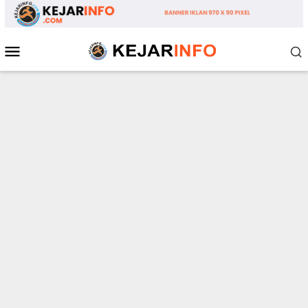
Loncat
ke
konten
Menu
Mobile