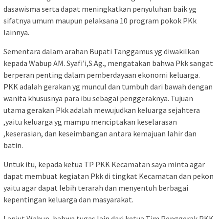
dasawisma serta dapat meningkatkan penyuluhan baik yg
sifatnya umum maupun pelaksana 10 program pokok PKk
lainnya.
Sementara dalam arahan Bupati Tanggamus yg diwakilkan
kepada Wabup AM. Syafi’i,S.Ag., mengatakan bahwa Pkk sangat
berperan penting dalam pemberdayaan ekonomi keluarga.
PKK adalah gerakan yg muncul dan tumbuh dari bawah dengan
wanita khususnya para ibu sebagai penggeraknya. Tujuan
utama gerakan Pkk adalah mewujudkan keluarga sejahtera
,yaitu keluarga yg mampu menciptakan keselarasan
,keserasian, dan keseimbangan antara kemajuan lahir dan
batin.
Untuk itu, kepada ketua TP PKK Kecamatan saya minta agar
dapat membuat kegiatan Pkk di tingkat Kecamatan dan pekon
yaitu agar dapat lebih terarah dan menyentuh berbagai
kepentingan keluarga dan masyarakat.
Lanjut Wabup, bahwa tugas lain dari ketua Tim Penggerak PKK