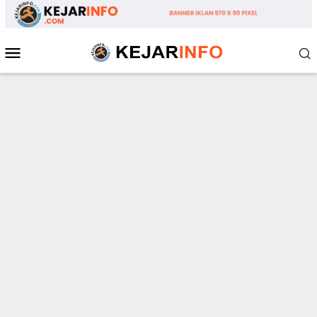
Loncat
ke
konten
Menu
Mobile